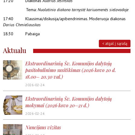
17:20 Diakonas
Audrius Jesinskas
Tema:
Nuolatinio diakono tarnystė kariuomenės sielovadoje
17:40 Klausimai/diskusija/apibendrinimas. Moderuoja diakonas
Darius Chmieliauskas
18:30 Pabaiga
< atgal į sąrašą
Aktualu
Ekstraordinarinių Šv. Komunijos dalytojų
pasitobulinimo susitikimas (2026 kovo 20 d.
18.00– 20.30 val.)
2026-02-24
Ekstraordinarinių Šv. Komunijos dalytojų
mokymai (2026 kovo 20–21 d.)
2026-02-24
Nuncijaus vizitas