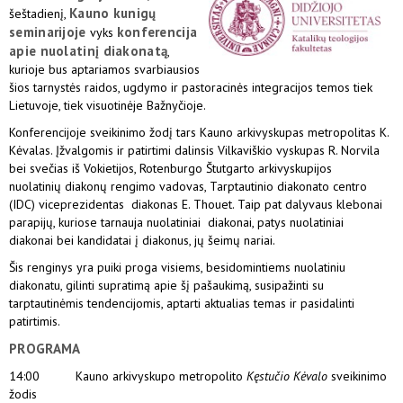
Kauno kunigų
šeštadienį,
seminarijoje
konferencija
vyks
apie nuolatinį diakonatą
,
kurioje bus aptariamos svarbiausios
šios tarnystės raidos, ugdymo ir pastoracinės integracijos temos tiek
Lietuvoje, tiek visuotinėje Bažnyčioje.
Konferencijoje sveikinimo žodį tars Kauno arkivyskupas metropolitas K.
Kėvalas. Įžvalgomis ir patirtimi dalinsis Vilkaviškio vyskupas R. Norvila
bei svečias iš Vokietijos, Rotenburgo Štutgarto arkivyskupijos
nuolatinių diakonų rengimo vadovas, Tarptautinio diakonato centro
(IDC) viceprezidentas diakonas E. Thouet. Taip pat dalyvaus klebonai
parapijų, kuriose tarnauja nuolatiniai diakonai, patys nuolatiniai
diakonai bei kandidatai į diakonus, jų šeimų nariai.
Šis renginys yra puiki proga visiems, besidomintiems nuolatiniu
diakonatu, gilinti supratimą apie šį pašaukimą, susipažinti su
tarptautinėmis tendencijomis, aptarti aktualias temas ir pasidalinti
patirtimis.
PROGRAMA
14:00 Kauno arkivyskupo metropolito
Kęstučio Kėvalo
sveikinimo
žodis