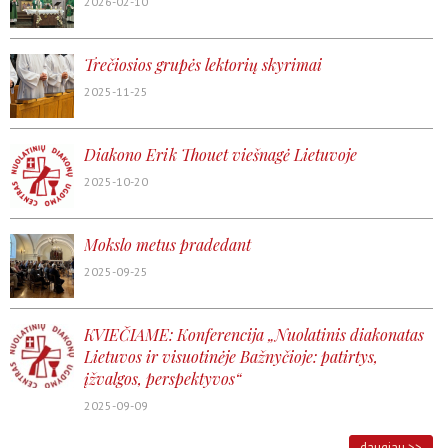
2026-02-10
Trečiosios grupės lektorių skyrimai
2025-11-25
Diakono Erik Thouet viešnagė Lietuvoje
2025-10-20
Mokslo metus pradedant
2025-09-25
KVIEČIAME: Konferencija „Nuolatinis diakonatas
Lietuvos ir visuotinėje Bažnyčioje: patirtys,
įžvalgos, perspektyvos“
2025-09-09
daugiau >>