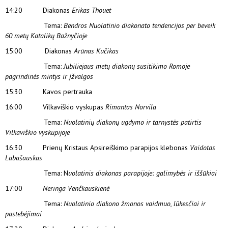
14:20 Diakonas
Erikas Thouet
Tema:
Bendros Nuolatinio diakonato tendencijos per beveik
60 metų Katalikų Bažnyčioje
15:00 Diakonas
Arūnas Kučikas
Tema:
Jubiliejaus metų diakonų susitikimo Romoje
pagrindinės mintys ir įžvalgos
15:30 Kavos pertrauka
16:00 Vilkaviškio vyskupas
Rimantas Norvila
Tema:
Nuolatinių diakonų ugdymo ir tarnystės patirtis
Vilkaviškio vyskupijoje
16:30 Prienų Kristaus Apsireiškimo parapijos klebonas
Vaidotas
Labašauskas
Tema: N
uolatinis diakonas parapijoje: galimybės ir iššūkiai
17:00
Neringa Venčkauskienė
Tema:
Nuolatinio diakono žmonos vaidmuo, lūkesčiai ir
pastebėjimai