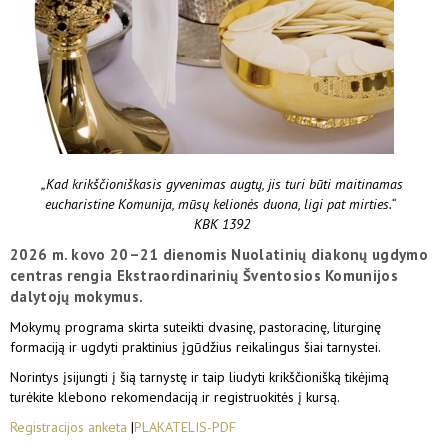
„Kad krikščioniškasis gyvenimas augtų, jis turi būti maitinamas
eucharistine Komunija, mūsų kelionės duona, ligi pat mirties.“
KBK 1392
2026 m. kovo 20–21 dienomis Nuolatinių diakonų ugdymo
centras rengia Ekstraordinarinių Šventosios Komunijos
dalytojų mokymus.
Mokymų programa skirta suteikti dvasinę, pastoracinę, liturginę
formaciją ir ugdyti praktinius įgūdžius reikalingus šiai tarnystei.
Norintys įsijungti į šią tarnystę ir taip liudyti krikščionišką tikėjimą
turėkite klebono rekomendaciją ir registruokitės į kursą.
Registracijos anketa
|
PLAKATELIS-PDF