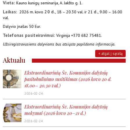
Vieta:
Kauno kunigų seminarija, A. Jakšto g. 1.
Laikas:
20 d.
d.
2026 m. kovo
, 18 – 20.30 val. ir 21
, 9.00 – 16.00
val.
Dalyvio įnašas 50 Eur.
Telefonas pasiteiravimui:
Virginija +370 682 75481.
Užsiregistravusiems dalyviams bus atsiųsta papildoma informacija.
< atgal į sąrašą
Aktualu
Ekstraordinarinių Šv. Komunijos dalytojų
pasitobulinimo susitikimas (2026 kovo 20 d.
18.00– 20.30 val.)
2026-02-24
Ekstraordinarinių Šv. Komunijos dalytojų
mokymai (2026 kovo 20–21 d.)
2026-02-24