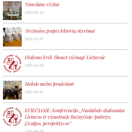
Nuncijaus vizitas
2026-02-10
Trečiosios grupės lektorių skyrimai
2025-11-25
Diakono Erik Thouet viešnagė Lietuvoje
2025-10-20
Mokslo metus pradedant
2025-09-25
KVIEČIAME: Konferencija „Nuolatinis diakonatas
Lietuvos ir visuotinėje Bažnyčioje: patirtys,
įžvalgos, perspektyvos“
2025-09-09