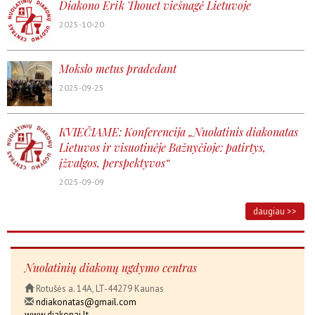
Diakono Erik Thouet viešnagė Lietuvoje
2025-10-20
Mokslo metus pradedant
2025-09-25
KVIEČIAME: Konferencija „Nuolatinis diakonatas
Lietuvos ir visuotinėje Bažnyčioje: patirtys,
įžvalgos, perspektyvos“
2025-09-09
daugiau >>
Nuolatinių diakonų ugdymo centras
Rotušės a. 14A, LT-44279 Kaunas
ndiakonatas@gmail.com
www.diakonai.lt