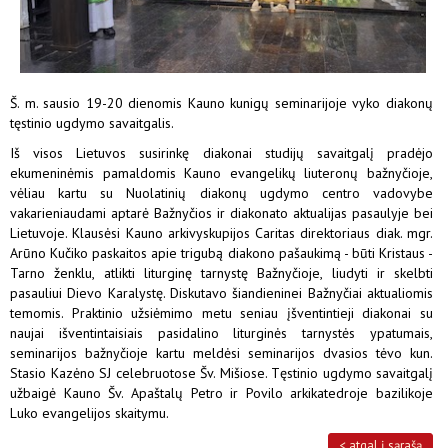
Š. m. sausio 19-20 dienomis Kauno kunigų seminarijoje vyko diakonų
tęstinio ugdymo savaitgalis.
Iš visos Lietuvos susirinkę diakonai studijų savaitgalį pradėjo
ekumeninėmis pamaldomis Kauno evangelikų liuteronų bažnyčioje,
vėliau kartu su Nuolatinių diakonų ugdymo centro vadovybe
vakarieniaudami aptarė Bažnyčios ir diakonato aktualijas pasaulyje bei
Lietuvoje. Klausėsi Kauno arkivyskupijos Caritas direktoriaus diak. mgr.
Arūno Kučiko paskaitos apie trigubą diakono pašaukimą - būti Kristaus -
Tarno ženklu, atlikti liturginę tarnystę Bažnyčioje, liudyti ir skelbti
pasauliui Dievo Karalystę. Diskutavo šiandieninei Bažnyčiai aktualiomis
temomis. Praktinio užsiėmimo metu seniau įšventintieji diakonai su
naujai išventintaisiais pasidalino liturginės tarnystės ypatumais,
seminarijos bažnyčioje kartu meldėsi seminarijos dvasios tėvo kun.
Stasio Kazėno SJ celebruotose Šv. Mišiose. Tęstinio ugdymo savaitgalį
užbaigė Kauno Šv. Apaštalų Petro ir Povilo arkikatedroje bazilikoje
Luko evangelijos skaitymu.
< atgal į sąrašą