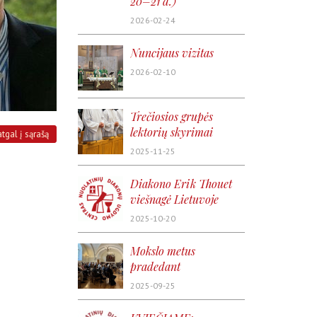
20–21 d.)
2026-02-24
Nuncijaus vizitas
2026-02-10
Trečiosios grupės
lektorių skyrimai
atgal į sąrašą
2025-11-25
Diakono Erik Thouet
viešnagė Lietuvoje
2025-10-20
Mokslo metus
pradedant
2025-09-25