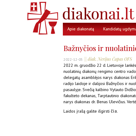
Apie diakonatą
Kandidatų ugdym
Bažnyčios ir nuolatinio
|| diak. Nerijus Čapas OFS
2022-12-05
2022 m. gruodžio 22 d. Lietuvoje lankės
nuolatinių diakonų rengimo centro vadov
delegatų asamblėjos narys diakonas Eri
radijo laidoje ir dalijosi Bažnyčios ir nuo
pasaulyje. Svečią kalbino Vytauto Didžio
fakulteto dekanas, Tarptautinio diakona
narys diakonas dr. Benas Ulevičius. Vert
čia
Laidos įrašą galite išgirsti
.