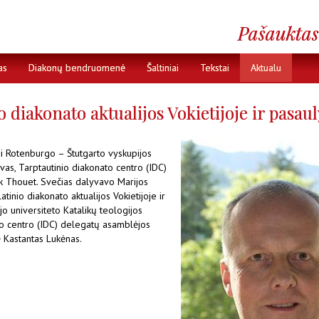
as
Diakonų bendruomenė
Šaltiniai
Tekstai
Aktualu
 diakonato aktualijos Vokietijoje ir pasaul
i Rotenburgo – Štutgarto vyskupijos
as, Tarptautinio diakonato centro (IDC)
k Thouet. Svečias dalyvavo Marijos
latinio diakonato aktualijos Vokietijoje ir
jo universiteto Katalikų teologijos
to centro (IDC) delegatų asamblėjos
ė Kastantas Lukėnas.