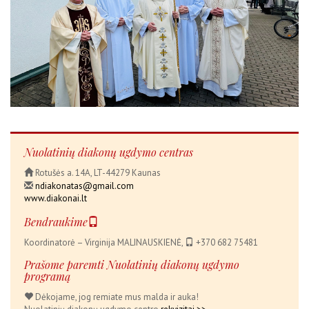
Nuolatinių diakonų ugdymo centras
Rotušės a. 14A, LT-44279 Kaunas
ndiakonatas@gmail.com
www.diakonai.lt
Bendraukime
Koordinatorė – Virginija MALINAUSKIENĖ,
+370 682 75481
Prašome paremti Nuolatinių diakonų ugdymo
programą
Dėkojame, jog remiate mus malda ir auka!