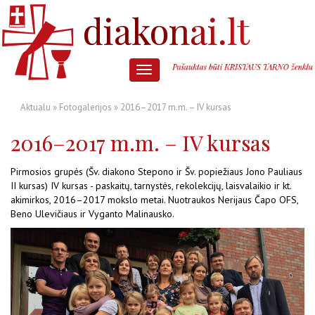
Aktualu
»
Fotogalerijos
» 2016–2017 m.m. – IV kursas
2016–2017 m.m. – IV kursas
Pirmosios grupės (Šv. diakono Stepono ir Šv. popiežiaus Jono Pauliaus
II kursas) IV kursas - paskaitų, tarnystės, rekolekcijų, laisvalaikio ir kt.
akimirkos, 2016–2017 mokslo metai. Nuotraukos Nerijaus Čapo OFS,
Beno Ulevičiaus ir Vyganto Malinausko.