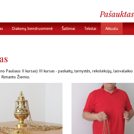
as
Diakonų bendruomenė
Šaltiniai
Tekstai
Aktualu
as
o Pauliaus II kursas) III kursas - paskaitų, tarnystės, rekolekcijų, laisvalai
r Rimanto Žiemio.