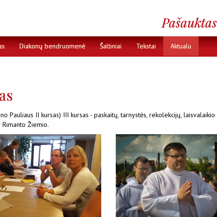
as
Diakonų bendruomenė
Šaltiniai
Tekstai
Aktualu
as
o Pauliaus II kursas) III kursas - paskaitų, tarnystės, rekolekcijų, laisvalai
r Rimanto Žiemio.