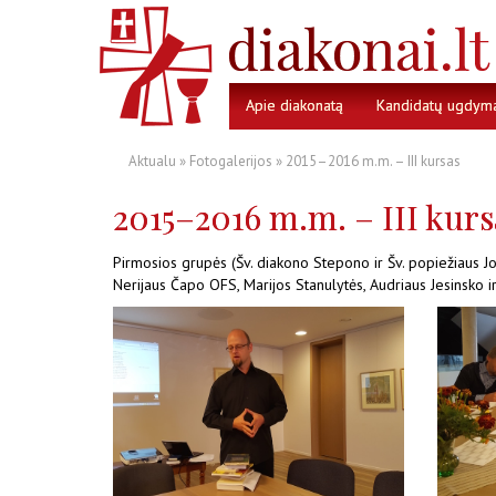
Apie diakonatą
Kandidatų ugdym
Aktualu
»
Fotogalerijos
» 2015–2016 m.m. – III kursas
2015–2016 m.m. – III kurs
Pirmosios grupės (Šv. diakono Stepono ir Šv. popiežiaus Jon
Nerijaus Čapo OFS, Marijos Stanulytės, Audriaus Jesinsko i