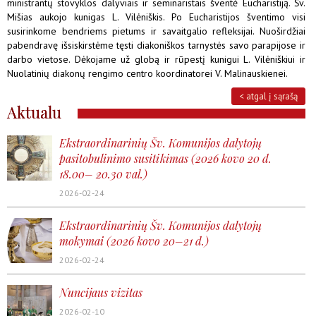
ministrantų stovyklos dalyviais ir seminaristais šventė Eucharistiją. Šv.
Mišias aukojo kunigas L. Vilėniškis. Po Eucharistijos šventimo visi
susirinkome bendriems pietums ir savaitgalio refleksijai. Nuoširdžiai
pabendravę išsiskirstėme tęsti diakoniškos tarnystės savo parapijose ir
darbo vietose. Dėkojame už globą ir rūpestį kunigui L. Vilėniškiui ir
Nuolatinių diakonų rengimo centro koordinatorei V. Malinauskienei.
< atgal į sąrašą
Aktualu
Ekstraordinarinių Šv. Komunijos dalytojų
pasitobulinimo susitikimas (2026 kovo 20 d.
18.00– 20.30 val.)
2026-02-24
Ekstraordinarinių Šv. Komunijos dalytojų
mokymai (2026 kovo 20–21 d.)
2026-02-24
Nuncijaus vizitas
2026-02-10