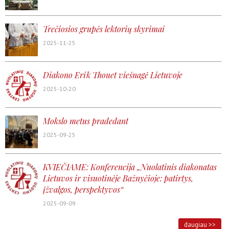
Trečiosios grupės lektorių skyrimai
2025-11-25
Diakono Erik Thouet viešnagė Lietuvoje
2025-10-20
Mokslo metus pradedant
2025-09-25
KVIEČIAME: Konferencija „Nuolatinis diakonatas
Lietuvos ir visuotinėje Bažnyčioje: patirtys,
įžvalgos, perspektyvos“
2025-09-09
daugiau >>