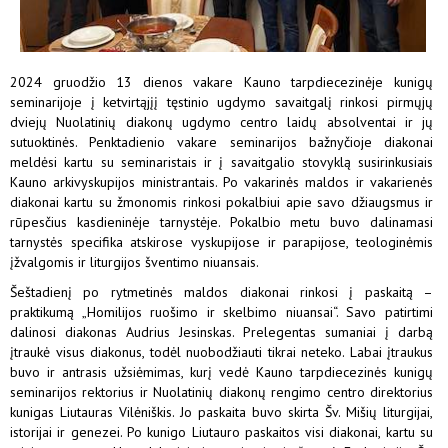
2024 gruodžio 13 dienos vakare Kauno tarpdiecezinėje kunigų
seminarijoje į ketvirtąjįį tęstinio ugdymo savaitgalį rinkosi pirmųjų
dviejų Nuolatinių diakonų ugdymo centro laidų absolventai ir jų
sutuoktinės. Penktadienio vakare seminarijos bažnyčioje diakonai
meldėsi kartu su seminaristais ir į savaitgalio stovyklą susirinkusiais
Kauno arkivyskupijos ministrantais. Po vakarinės maldos ir vakarienės
diakonai kartu su žmonomis rinkosi pokalbiui apie savo džiaugsmus ir
rūpesčius kasdieninėje tarnystėje. Pokalbio metu buvo dalinamasi
tarnystės specifika atskirose vyskupijose ir parapijose, teologinėmis
įžvalgomis ir liturgijos šventimo niuansais.
Šeštadienį po rytmetinės maldos diakonai rinkosi į paskaitą –
praktikumą „Homilijos ruošimo ir skelbimo niuansai“. Savo patirtimi
dalinosi diakonas Audrius Jesinskas. Prelegentas sumaniai į darbą
įtraukė visus diakonus, todėl nuobodžiauti tikrai neteko. Labai įtraukus
buvo ir antrasis užsiėmimas, kurį vedė Kauno tarpdiecezinės kunigų
seminarijos rektorius ir Nuolatinių diakonų rengimo centro direktorius
kunigas Liutauras Vilėniškis. Jo paskaita buvo skirta Šv. Mišių liturgijai,
istorijai ir genezei. Po kunigo Liutauro paskaitos visi diakonai, kartu su