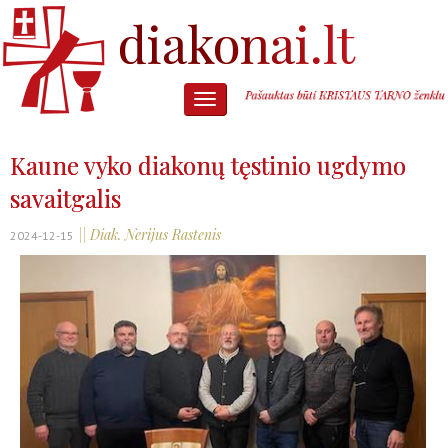
Kaune vyko diakonų tęstinio ugdymo
savaitgalis
|| Diak. Nerijus Rastenis
2024-12-15