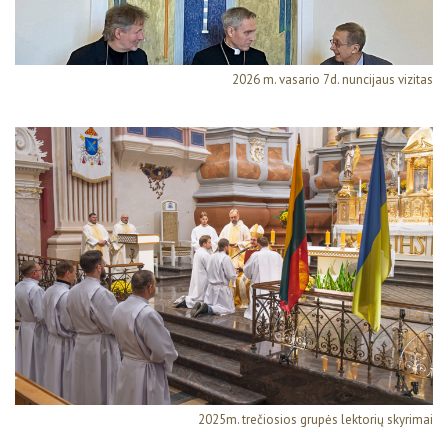
2026 m. vasario 7d. nuncijaus vizitas
2025m. trečiosios grupės lektorių skyrimai