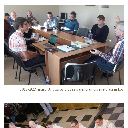
2018-2019 m.m. - Antrosios grupės parengiamųjų metų akimirkos