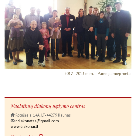
2012–2013 m.m. – Parengiamieji metai
Nuolatinių diakonų ugdymo centras
Rotušės a. 14A, LT-44279 Kaunas
ndiakonatas@gmail.com
www.diakonai.lt