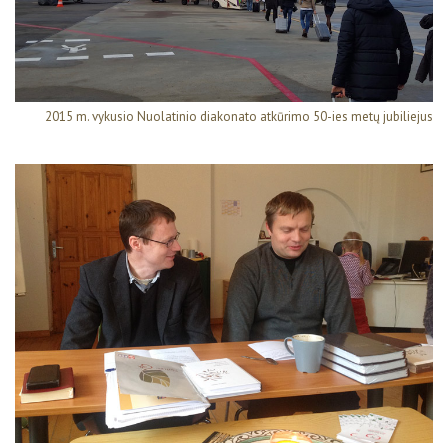
2015 m. vykusio Nuolatinio diakonato atkūrimo 50-ies metų jubiliejus