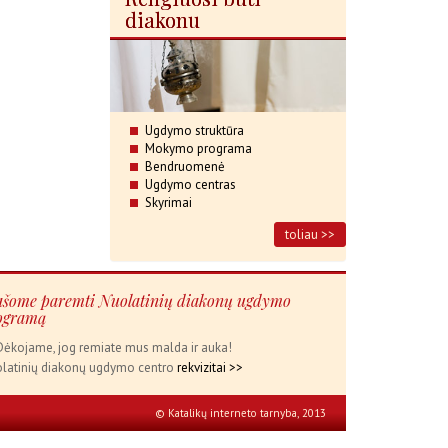
diakonu
Ugdymo struktūra
Mokymo programa
Bendruomenė
Ugdymo centras
Skyrimai
toliau >>
ašome paremti Nuolatinių diakonų ugdymo
ogramą
ėkojame, jog remiate mus malda ir auka!
latinių diakonų ugdymo centro
rekvizitai >>
© Katalikų interneto tarnyba, 2013