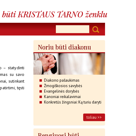
Noriu būti diakonu
o – statydinti
jamas su savo
Diakono pašaukimas
ai, sutinkant
Žmogiškosios savybės
atirtimi, tęsti
Evangelinės dorybės
Kanoniai reikalavimai
Konkretūs žingsniai: Ką turiu daryti
toliau >>
Rengiuosi būti