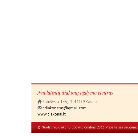
Nuolatinių diakonų ugdymo centras
Rotušės a. 14A, LT-44279 Kaunas
ndiakonatas@gmail.com
www.diakonai.lt
© Nuolatinių diakonų ugdymo centras, 2013. Visos teisės saugomo