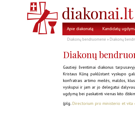
Apie diakonatą
Kandidatų ugdym
Diakonų bendruomenė
» Diakonų bend
Diakonų bendru
Gautieji šventimai diakonus tarpusavyje
Kristaus Kūną paklūstant vyskupo gali
konfratrais artimo meilės, maldos, klu
vyskupui ir jam ar jo delegatui dalyvaujan
ugdymą bei paskatinti vienas kito ištiki
(plg.
Directorium pro ministerio et vi