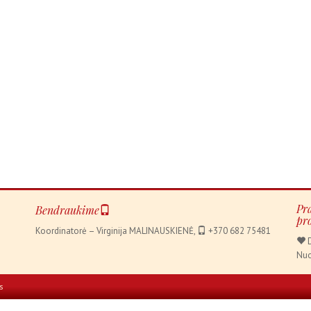
Pr
Bendraukime
pr
Koordinatorė – Virginija MALINAUSKIENĖ,
+370 682 75481
D
Nuo
s