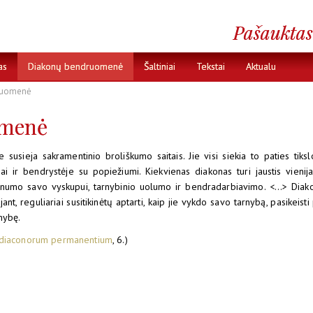
as
Diakonų bendruomenė
Šaltiniai
Tekstai
Aktualu
ruomenė
omenė
 susieja sakramentinio broliškumo saitais. Jie visi siekia to paties tiksl
ai ir bendrystėje su popiežiumi. Kiekvienas diakonas turi jaustis vieni
snumo savo vyskupui, tarnybinio uolumo ir bendradarbiavimo. <...> Diakon
t, reguliariai susitikinėtų aptarti, kaip jie vykdo savo tarnybą, pasikeisti p
mybę.
ta diaconorum permanentium
, 6.)