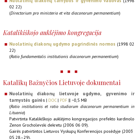
Nuolatinių diakonų tarnybos ir gyvenimo vadovas
(1998
02 22)
(
Directorium pro ministerio et vita diaconorum permanentium
)
Katalikiškojo auklėjimo kongregacija
Nuolatinių diakonų ugdymo pagrindinės normos
(1998 02
22)
(
Ratio fundamentalis institutionis diaconorum permanentium
)
Katalikų Bažnyčios Lietuvoje dokumentai
Nuolatinių diakonų lietuvoje ugdymo, gyvenimo ir
tarnystės gairės
|
DOC
|
PDF
|| ~0,5 MB
(
Ratio institutionis et ratio studiorum diaconorum permanentium in
Lituania
)
Patvirtinta Katalikiškojo auklėjimo kongregacijos prefekto kardinolo
Zenon Grocholevski dekretu (2006 06 09).
Gairės patvirtintos Lietuvos Vyskupų Konferencijos posėdyje (2003
05 28–29).