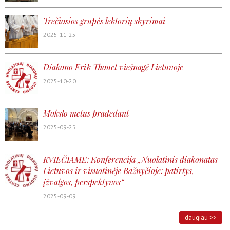
Trečiosios grupės lektorių skyrimai
2025-11-25
Diakono Erik Thouet viešnagė Lietuvoje
2025-10-20
Mokslo metus pradedant
2025-09-25
KVIEČIAME: Konferencija „Nuolatinis diakonatas
Lietuvos ir visuotinėje Bažnyčioje: patirtys,
įžvalgos, perspektyvos“
2025-09-09
daugiau >>