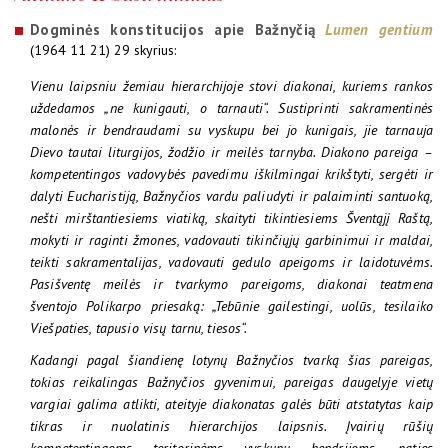
Dogminės konstitucijos apie Bažnyčią
Lumen gentium
(1964 11 21) 29 skyrius:
Vienu laipsniu žemiau hierarchijoje stovi diakonai, kuriems rankos
uždedamos „ne kunigauti, o tarnauti“. Sustiprinti sakramentinės
malonės ir bendraudami su vyskupu bei jo kunigais, jie tarnauja
Dievo tautai liturgijos, žodžio ir meilės tarnyba. Diakono pareiga –
kompetentingos vadovybės pavedimu iškilmingai krikštyti, sergėti ir
dalyti Eucharistiją, Bažnyčios vardu paliudyti ir palaiminti santuoką,
nešti mirštantiesiems viatiką, skaityti tikintiesiems Šventąjį Raštą,
mokyti ir raginti žmones, vadovauti tikinčiųjų garbinimui ir maldai,
teikti sakramentalijas, vadovauti gedulo apeigoms ir laidotuvėms.
Pasišventę meilės ir tvarkymo pareigoms, diakonai teatmena
šventojo Polikarpo priesaką: „Tebūnie gailestingi, uolūs, tesilaiko
Viešpaties, tapusio visų tarnu, tiesos“.
Kadangi pagal šiandienę lotynų Bažnyčios tvarką šias pareigas,
tokias reikalingas Bažnyčios gyvenimui, pareigas daugelyje vietų
vargiai galima atlikti, ateityje diakonatas galės būti atstatytas kaip
tikras ir nuolatinis hierarchijos laipsnis. Įvairių rūšių