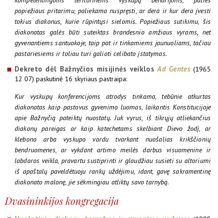
kompetentingoms teritorinėms vyskupų bendrijoms, paties
popiežiaus pritarimu, paliekama nuspręsti, ar dera ir kur dera įvesti
tokius diakonus, kurie rūpintųsi sielomis. Popiežiaus sutikimu, šis
diakonatas galės būti suteiktas brandesnio amžiaus vyrams, net
gyvenantiems santuokoje, taip pat ir tinkamiems jaunuoliams, tačiau
pastariesiems ir toliau turi galioti celibato įstatymas.
Dekreto dėl Bažnyčios misijinės veiklos
Ad Gentes
(1965
12 07) paskutinė 16 skyriaus pastraipa:
Kur vyskupų konferencijoms atrodys tinkama, tebūnie atkurtas
diakonatas kaip pastovus gyvenimo luomas, laikantis Konstitucijoje
apie Bažnyčią pateiktų nuostatų. Juk vyrus, iš tikrųjų atliekančius
diakonų pareigas ar kaip katechetams skelbiant Dievo žodį, ar
klebono arba vyskupo vardu tvarkant nuošalias krikščionių
bendruomenes, ar vykdant artimo meilės darbus visuomenine ir
labdaros veikla, pravartu sustiprinti ir glaudžiau susieti su altoriumi
iš apaštalų paveldėtuoju rankų uždėjimu, idant, gavę sakramentinę
diakonato malonę, jie sėkmingiau atliktų savo tarnybą.
Dvasininkijos kongregacija