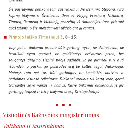
tarnybai.“
Šis pasiūlymas patiko visam susirinkimui. Jie išsirinko Steponą, vyrą
kupiną tikėjimo ir Šventosios Dvasios, Pilypą, Prochorą, Nikanorą,
Timoną, Parmeną ir Mikalojų, prozelitą iš Antiochijos. Juos pristatė
apaštalams, o šie melsdamiesi uždėjo ant jų rankas.
Pirmojo laiško Timotiejui 3
, 8–13
:
Taip pat ir diakonai privalo būti garbingi vyrai, ne dviliežuviai, ne
besaikiai vyno gėrovai, ne geidžiantys nešvaraus pelno, bet
saugantys tikėjimo slėpinį tyroje sąžinėje. Ir jie pirmiau turi būti
išbandyti, o paskui, jei pasirodys esą be kaltės, tegul diakonauja.
Moterys taip pat turi būti garbingos, ne šmeižikės, blaivios ir
patikimos visuose reikaluose. Diakonai tebūnie tik kartą vedę, gerai
tvarkantys savo vaikus ir namus. Kurie tinkamai diakonaus, įsigis
garbingą laipsnį ir tikrą tikėjimo drąsą Kristuje Jėzuje.
Visuotinės Bažnyčios magisteriumas
Vatikano II Susirinkimas