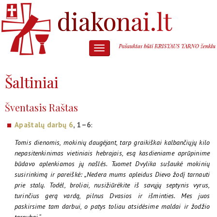
Šaltiniai
Šventasis Raštas
Apaštalų darbų 6
, 1–6
:
Tomis dienomis, mokinių daugėjant, tarp graikiškai kalbančiųjų kilo
nepasitenkinimas vietiniais hebrajais, esą kasdieniame aprūpinime
būdavo aplenkiamos jų našlės. Tuomet Dvylika sušaukė mokinių
susirinkimą ir pareiškė: „Nedera mums apleidus Dievo žodį tarnauti
prie stalų. Todėl, broliai, nusižiūrėkite iš savųjų septynis vyrus,
turinčius gerą vardą, pilnus Dvasios ir išminties. Mes juos
paskirsime tam darbui, o patys toliau atsidėsime maldai ir žodžio