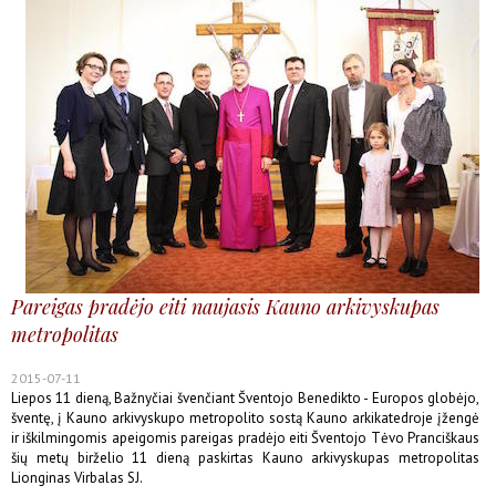
Pareigas pradėjo eiti naujasis Kauno arkivyskupas
metropolitas
2015-07-11
Liepos 11 dieną, Bažnyčiai švenčiant Šventojo Benedikto - Europos globėjo,
šventę, į Kauno arkivyskupo metropolito sostą Kauno arkikatedroje įžengė
ir iškilmingomis apeigomis pareigas pradėjo eiti Šventojo Tėvo Pranciškaus
šių metų birželio 11 dieną paskirtas Kauno arkivyskupas metropolitas
Lionginas Virbalas SJ.