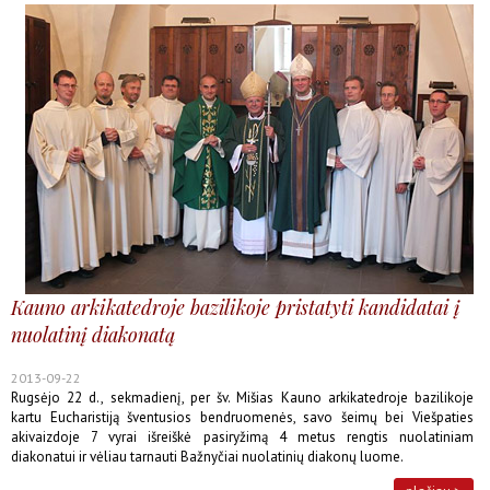
Kauno arkikatedroje bazilikoje pristatyti kandidatai į
nuolatinį diakonatą
2013-09-22
Rugsėjo 22 d., sekmadienį, per šv. Mišias Kauno arkikatedroje bazilikoje
kartu Eucharistiją šventusios bendruomenės, savo šeimų bei Viešpaties
akivaizdoje 7 vyrai išreiškė pasiryžimą 4 metus rengtis nuolatiniam
diakonatui ir vėliau tarnauti Bažnyčiai nuolatinių diakonų luome.