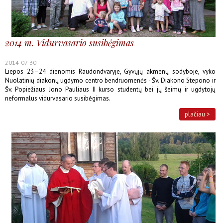
2014 m. Vidurvasario susibėgimas
2014-07-30
Liepos 23–24 dienomis Raudondvaryje, Gyvųjų akmenų sodyboje, vyko
Nuolatinių diakonų ugdymo centro bendruomenės - Šv. Diakono Stepono ir
Šv. Popiežiaus Jono Pauliaus II kurso studentų bei jų šeimų ir ugdytojų
neformalus vidurvasario susibėgimas.
plačiau >