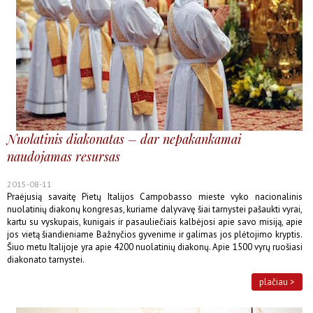
Nuolatinis diakonatas – dar nepakankamai
naudojamas resursas
2015-08-11
Praėjusią savaitę Pietų Italijos Campobasso mieste vyko nacionalinis
nuolatinių diakonų kongresas, kuriame dalyvavę šiai tarnystei pašaukti vyrai,
kartu su vyskupais, kunigais ir pasauliečiais kalbėjosi apie savo misiją, apie
jos vietą šiandieniame Bažnyčios gyvenime ir galimas jos plėtojimo kryptis.
Šiuo metu Italijoje yra apie 4200 nuolatinių diakonų. Apie 1500 vyrų ruošiasi
diakonato tarnystei.
plačiau >