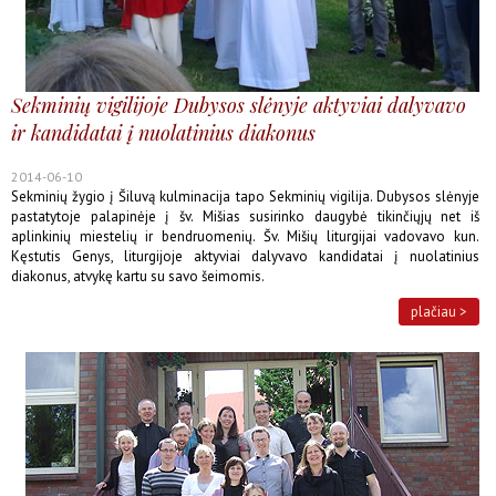
Sekminių vigilijoje Dubysos slėnyje aktyviai dalyvavo
ir kandidatai į nuolatinius diakonus
2014-06-10
Sekminių žygio į Šiluvą kulminacija tapo Sekminių vigilija. Dubysos slėnyje
pastatytoje palapinėje į šv. Mišias susirinko daugybė tikinčiųjų net iš
aplinkinių miestelių ir bendruomenių. Šv. Mišių liturgijai vadovavo kun.
Kęstutis Genys, liturgijoje aktyviai dalyvavo kandidatai į nuolatinius
diakonus, atvykę kartu su savo šeimomis.
plačiau >