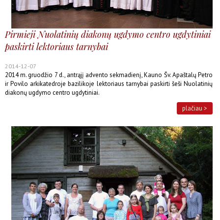
Pirmieji Nuolatinių diakonų ugdymo centro ugdytiniai
paskirti lektoriaus tarnybai
2014-12-07
2014 m. gruodžio 7 d., antrąjį advento sekmadienį, Kauno Šv. Apaštalų Petro
ir Povilo arkikatedroje bazilikoje lektoriaus tarnybai paskirti šeši Nuolatinių
diakonų ugdymo centro ugdytiniai.
plačiau >