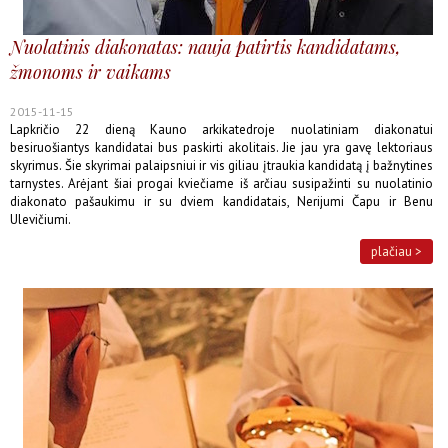
Nuolatinis diakonatas: nauja patirtis kandidatams,
žmonoms ir vaikams
2015-11-15
Lapkričio 22 dieną Kauno arkikatedroje nuolatiniam diakonatui
besiruošiantys kandidatai bus paskirti akolitais. Jie jau yra gavę lektoriaus
skyrimus. Šie skyrimai palaipsniui ir vis giliau įtraukia kandidatą į bažnytines
tarnystes. Arėjant šiai progai kviečiame iš arčiau susipažinti su nuolatinio
diakonato pašaukimu ir su dviem kandidatais, Nerijumi Čapu ir Benu
Ulevičiumi.
plačiau >