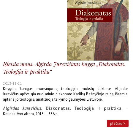
Išleista mons. Algirdo Jurevičiaus knyga „Diakonatas.
Teologija ir praktika“
2013-11-21
Knygoje kunigas, monsinjoras, teologijos mokslų daktaras Algirdas
Jurevičius apžvelgia nuolatinio diakonato Katlikų Bažnyčioje raidą, išsamiai
aptaria jo teologiją, analizuoja taikymo galimybes Lietuvoje.
Algirdas Jurevičius
Diakonatas. Teologija ir praktika.
.
–
Kaunas: Vox altera, 2013. – 336 p.
plačiau >