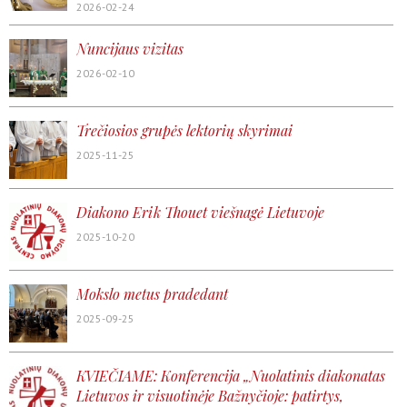
2026-02-24
Nuncijaus vizitas
2026-02-10
Trečiosios grupės lektorių skyrimai
2025-11-25
Diakono Erik Thouet viešnagė Lietuvoje
2025-10-20
Mokslo metus pradedant
2025-09-25
KVIEČIAME: Konferencija „Nuolatinis diakonatas
Lietuvos ir visuotinėje Bažnyčioje: patirtys,