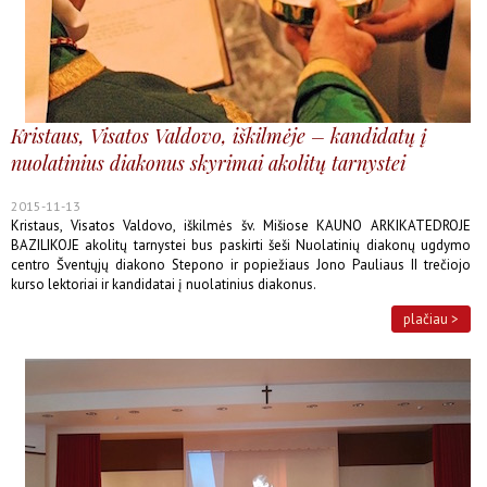
Kristaus, Visatos Valdovo, iškilmėje – kandidatų į
nuolatinius diakonus skyrimai akolitų tarnystei
2015-11-13
Kristaus, Visatos Valdovo, iškilmės šv. Mišiose KAUNO ARKIKATEDROJE
BAZILIKOJE akolitų tarnystei bus paskirti šeši Nuolatinių diakonų ugdymo
centro Šventųjų diakono Stepono ir popiežiaus Jono Pauliaus II trečiojo
kurso lektoriai ir kandidatai į nuolatinius diakonus.
plačiau >