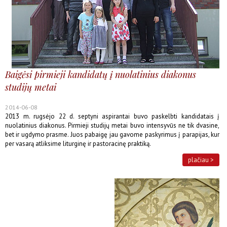
Baigėsi pirmieji kandidatų į nuolatinius diakonus
studijų metai
2014-06-08
2013 m. rugsėjo 22 d. septyni aspirantai buvo paskelbti kandidatais į
nuolatinius diakonus. Pirmieji studijų metai buvo intensyvūs ne tik dvasine,
bet ir ugdymo prasme. Juos pabaigę jau gavome paskyrimus į parapijas, kur
per vasarą atliksime liturginę ir pastoracinę praktiką.
plačiau >