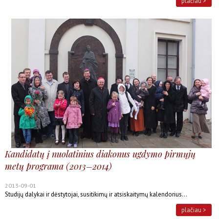
plačiau >
Kandidatų į nuolatinius diakonus ugdymo pirmųjų
metų programa (2013–2014)
2013-09-01
Studijų dalykai ir dėstytojai, susitikimų ir atsiskaitymų kalendorius...
plačiau >