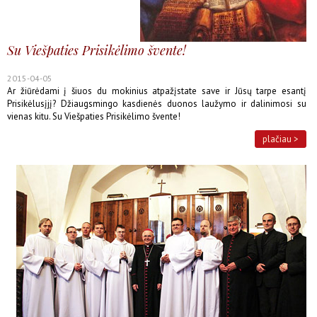
Su Viešpaties Prisikėlimo švente!
2015-04-05
Ar žiūrėdami į šiuos du mokinius atpažįstate save ir Jūsų tarpe esantį
Prisikėlusįjį? Džiaugsmingo kasdienės duonos laužymo ir dalinimosi su
vienas kitu. Su Viešpaties Prisikėlimo švente!
plačiau >