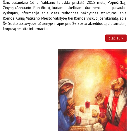
Š.m. balandžio 16 d. Vatikano leidykla pristatė 2015 metų Popiežiškąjį
Žinyną (Annuario Pontificio), kuriame skelbiami duomenis apie pasaulio
vyskupus, informacija apie visas teritorines bažnytines struktūras, apie
Romos Kuriją, Vatikano Miesto Valstybę bei Romos vyskupijos vikariatą, apie
Šv. Sosto atstovybes užsienyje ir apie prie Šv. Sosto akredituotą diplomatinį
korpusą bei kita informacija.
plačiau >