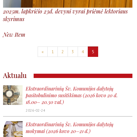
2025m. lapkričio 23d. devyni vyrai priėmė lektoriaus
skyrimus
New Item
«
1
2
3
4
5
Aktualu
Ekstraordinarinių Šv. Komunijos dalytojų
pasitobulinimo susitikimas (2026 kovo 20 d.
18.00– 20.30 val.)
2026-02-24
Ekstraordinarinių Šv. Komunijos dalytojų
mokymai (2026 kovo 20–21 d.)