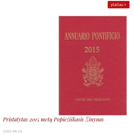
plačiau >
Pristatytas 2015 metų Popiežiškasis Žinynas
2015-04-16