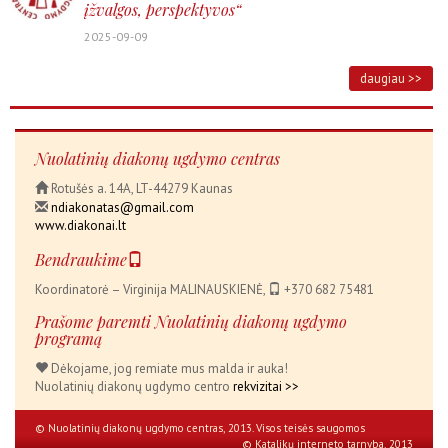
įžvalgos, perspektyvos“
2025-09-09
daugiau >>
Nuolatinių diakonų ugdymo centras
Rotušės a. 14A, LT-44279 Kaunas
ndiakonatas@gmail.com
www.diakonai.lt
Bendraukime
Koordinatorė – Virginija MALINAUSKIENĖ,
+370 682 75481
Prašome paremti Nuolatinių diakonų ugdymo
programą
Dėkojame, jog remiate mus malda ir auka!
Nuolatinių diakonų ugdymo centro
rekvizitai >>
© Nuolatinių diakonų ugdymo centras, 2013. Visos teisės saugomos
© Katalikų interneto tarnyba, 2013