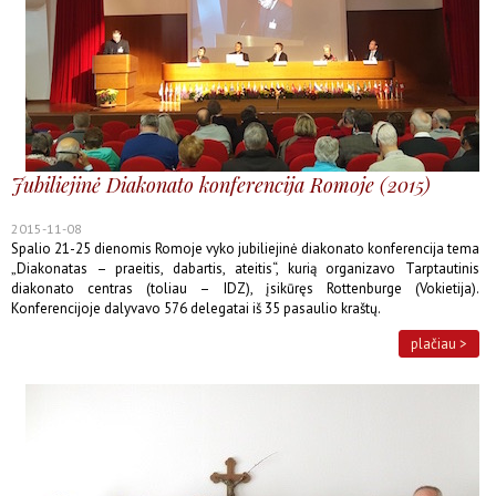
Jubiliejinė Diakonato konferencija Romoje (2015)
2015-11-08
Spalio 21-25 dienomis Romoje vyko jubiliejinė diakonato konferencija tema
„Diakonatas – praeitis, dabartis, ateitis“, kurią organizavo Tarptautinis
diakonato centras (toliau – IDZ), įsikūręs Rottenburge (Vokietija).
Konferencijoje dalyvavo 576 delegatai iš 35 pasaulio kraštų.
plačiau >