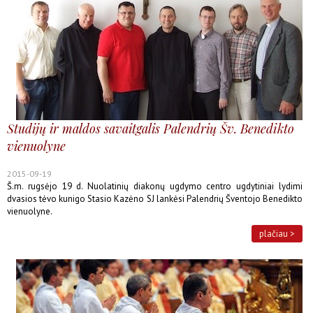
Studijų ir maldos savaitgalis Palendrių Šv. Benedikto
vienuolyne
2015-09-19
Š.m. rugsėjo 19 d. Nuolatinių diakonų ugdymo centro ugdytiniai lydimi
dvasios tėvo kunigo Stasio Kazėno SJ lankėsi Palendrių Šventojo Benedikto
vienuolyne.
plačiau >