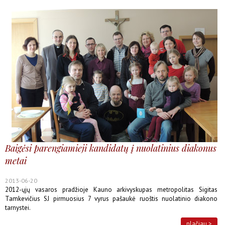
Baigėsi parengiamieji kandidatų į nuolatinius diakonus
metai
2013-06-20
2012-ųjų vasaros pradžioje Kauno arkivyskupas metropolitas Sigitas
Tamkevičius SJ pirmuosius 7 vyrus pašaukė ruoštis nuolatinio diakono
tarnystei.
plačiau >