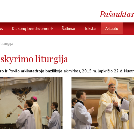
as
Diakonų bendruomenė
Šaltiniai
Tekstai
Aktualu
liturgija
 skyrimo liturgija
tro ir Povilo arkikatedroje bazilikoje akimirkos, 2015 m. lapkričio 22 d. Nuot