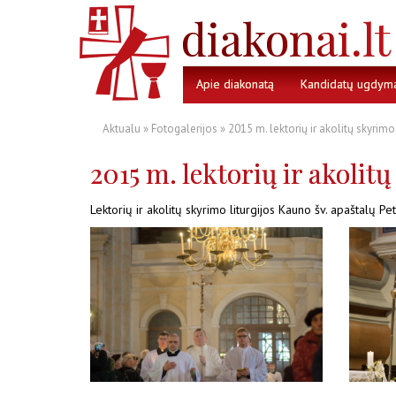
Apie diakonatą
Kandidatų ugdym
Aktualu
»
Fotogalerijos
» 2015 m. lektorių ir akolitų skyrimo 
2015 m. lektorių ir akolitų
Lektorių ir akolitų skyrimo liturgijos Kauno šv. apaštalų Pe