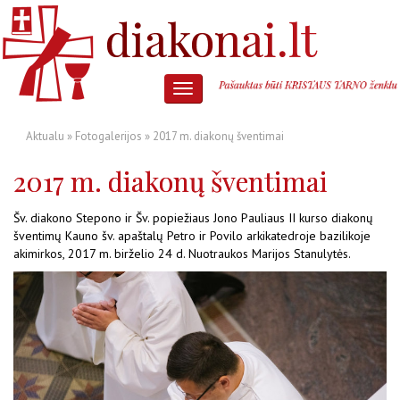
Aktualu
»
Fotogalerijos
» 2017 m. diakonų šventimai
2017 m. diakonų šventimai
Šv. diakono Stepono ir Šv. popiežiaus Jono Pauliaus II kurso diakonų
šventimų
Kauno šv. apaštalų Petro ir Povilo arkikatedroje bazilikoje
akimirkos, 2017 m. birželio 24 d. Nuotraukos Marijos Stanulytės.