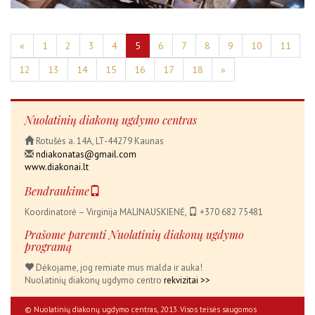
«
1
2
3
4
5
6
7
8
9
10
11
12
13
14
15
16
17
18
»
Nuolatinių diakonų ugdymo centras
Rotušės a. 14A, LT-44279 Kaunas
ndiakonatas@gmail.com
www.diakonai.lt
Bendraukime
Koordinatorė – Virginija MALINAUSKIENĖ,
+370 682 75481
Prašome paremti Nuolatinių diakonų ugdymo
programą
Dėkojame, jog remiate mus malda ir auka!
Nuolatinių diakonų ugdymo centro
rekvizitai >>
© Nuolatinių diakonų ugdymo centras, 2013. Visos teisės saugomos