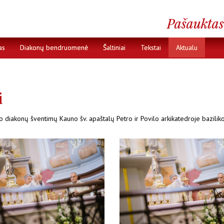
as
Diakonų bendruomenė
Šaltiniai
Tekstai
Aktualu
i
rso diakonų šventimų
Kauno šv. apaštalų Petro ir Povilo arkikatedroje bazilik