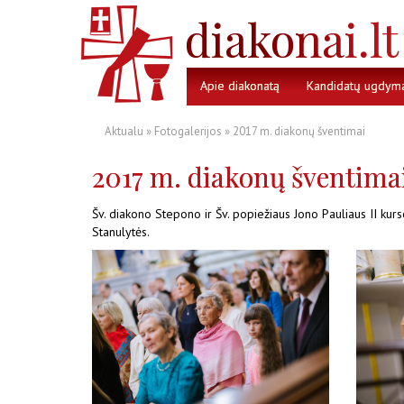
Apie diakonatą
Kandidatų ugdym
Aktualu
»
Fotogalerijos
» 2017 m. diakonų šventimai
2017 m. diakonų šventima
Šv. diakono Stepono ir Šv. popiežiaus Jono Pauliaus II ku
Stanulytės.