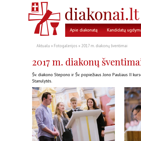
Apie diakonatą
Kandidatų ugdym
Aktualu
»
Fotogalerijos
» 2017 m. diakonų šventimai
2017 m. diakonų šventima
Šv. diakono Stepono ir Šv. popiežiaus Jono Pauliaus II ku
Stanulytės.