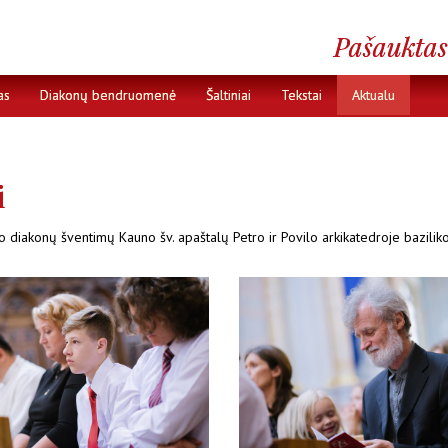
as
Diakonų bendruomenė
Šaltiniai
Tekstai
Aktualu
i
rso diakonų šventimų
Kauno šv. apaštalų Petro ir Povilo arkikatedroje bazilik