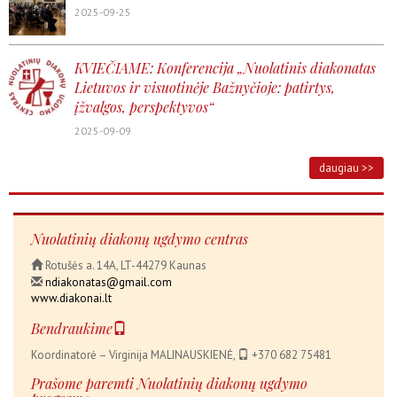
2025-09-25
KVIEČIAME: Konferencija „Nuolatinis diakonatas
Lietuvos ir visuotinėje Bažnyčioje: patirtys,
įžvalgos, perspektyvos“
2025-09-09
daugiau >>
Nuolatinių diakonų ugdymo centras
Rotušės a. 14A, LT-44279 Kaunas
ndiakonatas@gmail.com
www.diakonai.lt
Bendraukime
Koordinatorė – Virginija MALINAUSKIENĖ,
+370 682 75481
Prašome paremti Nuolatinių diakonų ugdymo