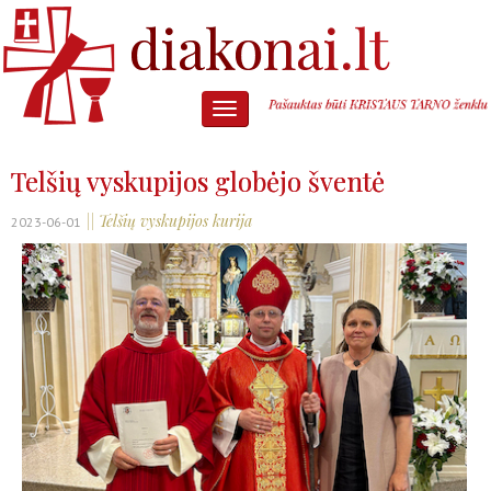
Telšių vyskupijos globėjo šventė
|| Telšių vyskupijos kurija
2023-06-01