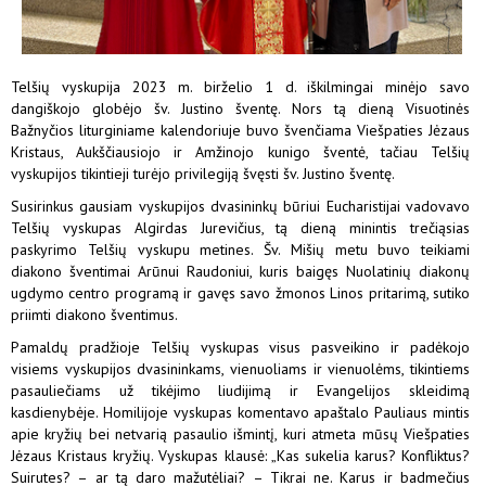
Telšių vyskupija 2023 m. birželio 1 d. iškilmingai minėjo savo
dangiškojo globėjo šv. Justino šventę. Nors tą dieną Visuotinės
Bažnyčios liturginiame kalendoriuje buvo švenčiama Viešpaties Jėzaus
Kristaus, Aukščiausiojo ir Amžinojo kunigo šventė, tačiau Telšių
vyskupijos tikintieji turėjo privilegiją švęsti šv. Justino šventę.
Susirinkus gausiam vyskupijos dvasininkų būriui Eucharistijai vadovavo
Telšių vyskupas Algirdas Jurevičius, tą dieną minintis trečiąsias
paskyrimo Telšių vyskupu metines. Šv. Mišių metu buvo teikiami
diakono šventimai Arūnui Raudoniui, kuris baigęs Nuolatinių diakonų
ugdymo centro programą ir gavęs savo žmonos Linos pritarimą, sutiko
priimti diakono šventimus.
Pamaldų pradžioje Telšių vyskupas visus pasveikino ir padėkojo
visiems vyskupijos dvasininkams, vienuoliams ir vienuolėms, tikintiems
pasauliečiams už tikėjimo liudijimą ir Evangelijos skleidimą
kasdienybėje. Homilijoje vyskupas komentavo apaštalo Pauliaus mintis
apie kryžių bei netvarią pasaulio išmintį, kuri atmeta mūsų Viešpaties
Jėzaus Kristaus kryžių. Vyskupas klausė: „Kas sukelia karus? Konfliktus?
Suirutes? – ar tą daro mažutėliai? – Tikrai ne. Karus ir badmečius