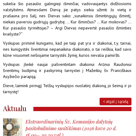
sukelia šio pasaulio galingieji išminčiai, vadovaujantys didžiosioms
valstybėms. Atmesdami Dievą jie patys siekia užimti Jo vietą ir
prašauna pro šalį, nes Dievas sako: „sunaikinsiu išmintingųjų išmintį,
niekais paversiu gudriųjų gudrybę. ... Kur išminčius? ... Kur mokovas? ...
Kur pasaulio tyrinėtojas? – Argi Dievas nepavertė pasaulio išminties
kvailyste?“
Vyskupas priminė kunigams, kad jie taip pat yra ir diakonai, t.y. tarnai,
nes kunigystės šventimai nepanaikina diakonato, o tai reiškia, kad savo
kūne visuomet nešiojame tarnystės žymę, kurios nevalia pamiršti.
Vyskupas įteikė naujai pašventintam diakonui Arūnui Raudoniui
šventimų liudijimą ir paskyrimą tarnystei į Mažeikių šv. Pranciškaus
Asyžiečio parapiją.
Dieve, laimink pirmąjį Telšių vyskupijos nuolatinį diakoną, jo šeimą ir jo
tarnystę!
< atgal į sąrašą
Aktualu
Ekstraordinarinių Šv. Komunijos dalytojų
pasitobulinimo susitikimas (2026 kovo 20 d.
18.00– 20.30 val.)