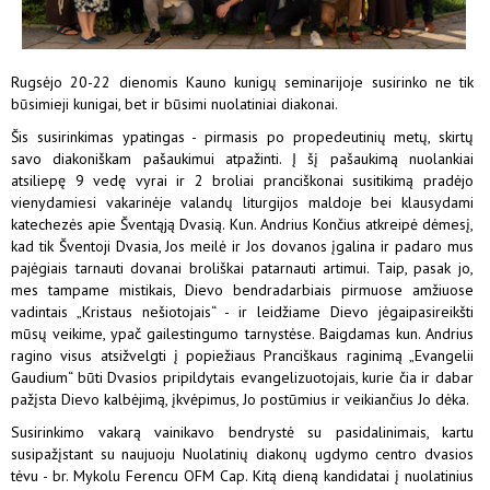
Rugsėjo 20-22 dienomis Kauno kunigų seminarijoje susirinko ne tik
būsimieji kunigai, bet ir būsimi nuolatiniai diakonai.
Šis susirinkimas ypatingas - pirmasis po propedeutinių metų, skirtų
savo diakoniškam pašaukimui atpažinti. Į šį pašaukimą nuolankiai
atsiliepę 9 vedę vyrai ir 2 broliai pranciškonai susitikimą pradėjo
vienydamiesi vakarinėje valandų liturgijos maldoje bei klausydami
katechezės apie Šventąją Dvasią. Kun. Andrius Končius atkreipė dėmesį,
kad tik Šventoji Dvasia, Jos meilė ir Jos dovanos įgalina ir padaro mus
pajėgiais tarnauti dovanai broliškai patarnauti artimui. Taip, pasak jo,
mes tampame mistikais, Dievo bendradarbiais pirmuose amžiuose
vadintais „Kristaus nešiotojais“ - ir leidžiame Dievo jėgaipasireikšti
mūsų veikime, ypač gailestingumo tarnystėse. Baigdamas kun. Andrius
ragino visus atsižvelgti į popiežiaus Pranciškaus raginimą „Evangelii
Gaudium“ būti Dvasios pripildytais evangelizuotojais, kurie čia ir dabar
pažįsta Dievo kalbėjimą, įkvėpimus, Jo postūmius ir veikiančius Jo dėka.
Susirinkimo vakarą vainikavo bendrystė su pasidalinimais, kartu
susipažįstant su naujuoju Nuolatinių diakonų ugdymo centro dvasios
tėvu - br. Mykolu Ferencu OFM Cap. Kitą dieną kandidatai į nuolatinius