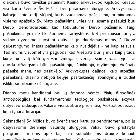
diakonus buvo tėviškai palaiminti Kauno arkivyskupo Kęstučio Kėvalo,
visi kartu šventė Šv. Mišias bei patarnavo liturgijoje. Arkivyskupas
kalbėjo apie didį slėpinį, kuris vadinamas pašaukimu, primindamas
visiems apaštalo Šv. Mato pašaukimą: „Mes visi esame pašaukti būti
Dievo bendradarbiais, kad tobulėtume Dievo pažinime. Taigi
pašaukimas yra ne tik išorinėms tarnystėms, bet pirmiausiai tai yra
vidinio gyvenimo nuostabi dalis. Ir jis duodamas mums iš Dievo
gailestingumo. Matas pašaukiamas kaip nusidėjėlis - ne kaip teisusis.
Tad mums visuomet yra paguoda, kad Viešpats žiūri į mus kaip į tuos,
kurie turi viltį būti geresne žmogaus versija šiame pasaulyje. Tai
duoda džiaugsmo būti pašauktuoju, išrinktuoju, mylimuoju. Viešpats
pašaukė mane, nes pasitikėjo.“ Arkivyskupas dalinosi, kaip atpažinti
pašaukimą, drąsino nebijoti kelyje pasitaikančių išbandymų ir budint
išlikti pagarbiame džiaugsme.
Dienos metu kandidatai bei jų žmonos sėmėsi žinių filosofinės
antropologijos bei fundamentinės teologijos paskaitose, aktyviai
dalyvavo diskusijose. Vakare visi susibūrė prie mūsų Viešpaties Jėzaus
kojų tyliai adoracijai.
Sekmadienį Šv. Mišios buvo švenčiamos kartu su bendruomene, po jų
dalyvavome dieninėje valandų liturgijoje. Vėliau buvo pristatyta
programa poroms apie tai, kaip sutuoktiniams drauge keliauti
emociškai brandaus dvasingumo keliu. Galiausiai šis ilgasis savaitgalis