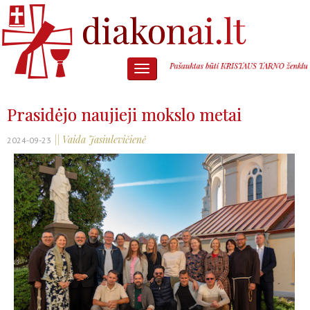
Prasidėjo naujieji mokslo metai
|| Vaida Jasiulevičienė
2024-09-23