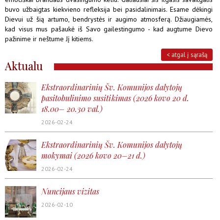
buvo užbaigtas kiekvieno refleksija bei pasidalinimais. Esame dėkingi
Dievui už šią artumo, bendrystės ir augimo atmosferą. Džiaugiamės,
kad visus mus pašaukė iš Savo gailestingumo - kad augtume Dievo
pažinime ir neštume Jį kitiems.
< atgal į sąrašą
Aktualu
Ekstraordinarinių Šv. Komunijos dalytojų
pasitobulinimo susitikimas (2026 kovo 20 d.
18.00– 20.30 val.)
2026-02-24
Ekstraordinarinių Šv. Komunijos dalytojų
mokymai (2026 kovo 20–21 d.)
2026-02-24
Nuncijaus vizitas
2026-02-10