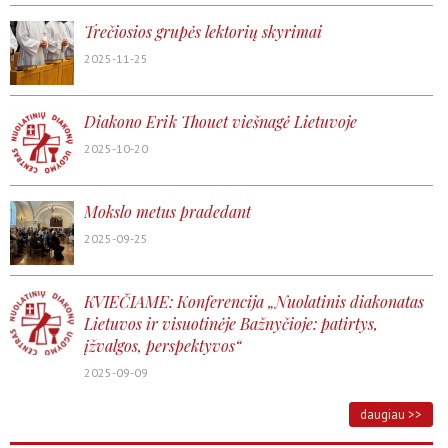
Trečiosios grupės lektorių skyrimai
2025-11-25
Diakono Erik Thouet viešnagė Lietuvoje
2025-10-20
Mokslo metus pradedant
2025-09-25
KVIEČIAME: Konferencija „Nuolatinis diakonatas
Lietuvos ir visuotinėje Bažnyčioje: patirtys,
įžvalgos, perspektyvos“
2025-09-09
daugiau >>