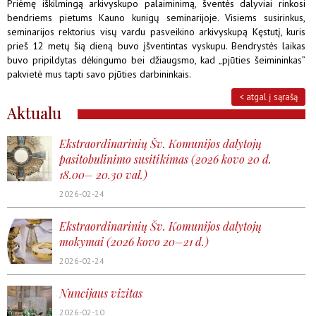
Priėmę iškilmingą arkivyskupo palaiminimą, šventės dalyviai rinkosi
bendriems pietums Kauno kunigų seminarijoje. Visiems susirinkus,
seminarijos rektorius visų vardu pasveikino arkivyskupą Kęstutį, kuris
prieš 12 metų šią dieną buvo įšventintas vyskupu. Bendrystės laikas
buvo pripildytas dėkingumo bei džiaugsmo, kad „pjūties šeimininkas”
pakvietė mus tapti savo pjūties darbininkais.
< atgal į sąrašą
Aktualu
Ekstraordinarinių Šv. Komunijos dalytojų
pasitobulinimo susitikimas (2026 kovo 20 d.
18.00– 20.30 val.)
2026-02-24
Ekstraordinarinių Šv. Komunijos dalytojų
mokymai (2026 kovo 20–21 d.)
2026-02-24
Nuncijaus vizitas
2026-02-10