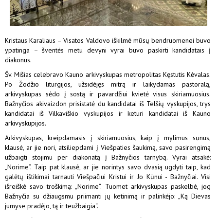
Kristaus Karaliaus – Visatos Valdovo iškilmė mūsų bendruomenei buvo
ypatinga – šventės metu devyni vyrai buvo paskirti kandidatais į
diakonus.
Šv. Mišias celebravo Kauno arkivyskupas metropolitas Kęstutis Kėvalas.
Po Žodžio liturgijos, užsidėjęs mitrą ir laikydamas pastoralą,
arkivyskupas sėdo į sostą ir pavardžiui kvietė visus skiriamuosius.
Bažnyčios akivaizdon prisistatė du kandidatai iš Telšių vyskupijos, trys
kandidatai iš Vilkaviškio vyskupijos ir keturi kandidatai iš Kauno
arkivyskupijos.
Arkivyskupas, kreipdamasis į skiriamuosius, kaip į mylimus sūnus,
klausė, ar jie nori, atsiliepdami į Viešpaties šaukimą, savo pasirengimą
užbaigti stojimu per diakonatą į Bažnyčios tarnybą. Vyrai atsakė:
„Norime“. Taip pat klausė, ar jie norintys savo dvasią ugdyti taip, kad
galėtų ištikimai tarnauti Viešpačiui Kristui ir Jo Kūnui - Bažnyčiai. Visi
išreiškė savo troškimą: „Norime“. Tuomet arkivyskupas paskelbė, jog
Bažnyčia su džiaugsmu priimanti jų ketinimą ir palinkėjo: „Ką Dievas
jumyse pradėjo, tą ir teužbaigia“.