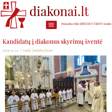
Kandidatų į diakonus skyrimų šventė
|| Vaida Jasiulevičienė
2024-11-24