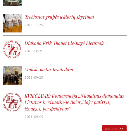
Trečiosios grupės lektorių skyrimai
2025-11-25
Diakono Erik Thouet viešnagė Lietuvoje
2025-10-20
Mokslo metus pradedant
2025-09-25
KVIEČIAME: Konferencija „Nuolatinis diakonatas
Lietuvos ir visuotinėje Bažnyčioje: patirtys,
įžvalgos, perspektyvos“
2025-09-09
daugiau >>