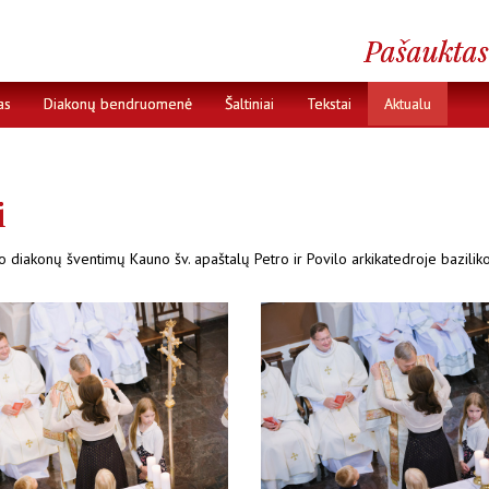
as
Diakonų bendruomenė
Šaltiniai
Tekstai
Aktualu
i
rso diakonų šventimų
Kauno šv. apaštalų Petro ir Povilo arkikatedroje bazilik