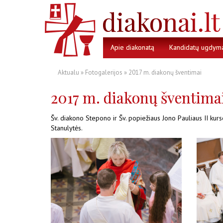
Apie diakonatą
Kandidatų ugdym
Aktualu
»
Fotogalerijos
» 2017 m. diakonų šventimai
2017 m. diakonų šventima
Šv. diakono Stepono ir Šv. popiežiaus Jono Pauliaus II ku
Stanulytės.