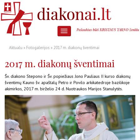
Aktualu
»
Fotogalerijos
» 2017 m. diakonų šventimai
2017 m. diakonų šventimai
Šv. diakono Stepono ir Šv. popiežiaus Jono Pauliaus II kurso diakonų
šventimų
Kauno šv. apaštalų Petro ir Povilo arkikatedroje bazilikoje
akimirkos, 2017 m. birželio 24 d. Nuotraukos Marijos Stanulytės.