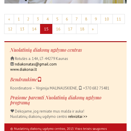
«
1
2
3
4
5
6
7
8
9
10
11
12
13
14
15
16
17
18
»
Nuolatinių diakonų ugdymo centras
Rotušės a. 14A, LT-44279 Kaunas
ndiakonatas@gmail.com
www.diakonai.lt
Bendraukime
Koordinatorė – Virginija MALINAUSKIENĖ,
+370 682 75481
Prašome paremti Nuolatinių diakonų ugdymo
programą
Dėkojame, jog remiate mus malda ir auka!
Nuolatinių diakonų ugdymo centro
rekvizitai >>
© Nuolatinių diakonų ugdymo centras, 2013. Visos teisės saugomos